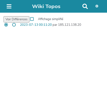
Wiki Topos
R
e
c
Affichage simplifié
h
2023-07-13 00:11:20
par 185.121.138.20
e
r
c
h
e
r