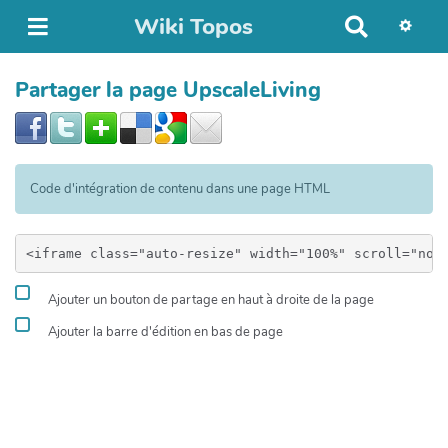
Wiki Topos
R
e
c
Partager la page UpscaleLiving
h
e
r
c
h
Code d'intégration de contenu dans une page HTML
e
r
Ajouter un bouton de partage en haut à droite de la page
Ajouter la barre d'édition en bas de page