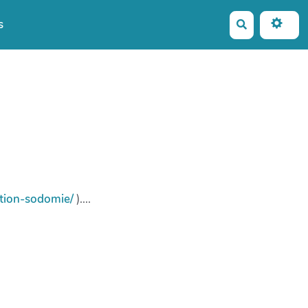
s
Rechercher
ation-sodomie/
)....