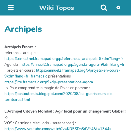
Wiki Topos
R
e
c
Archipels
h
e
r
c
Archipels France :
h
references archipel :
e
https://semestriel.framapad.org/p/references_archipels-9kdm?lang=fr
r
Agenda :
https://annuel2.framapad.org/p/agenda-agora-9kdm?lang=fr
projets en cours :
https://annuel2.framapad.org/p/projets-en-cours-
9kdm?lang=fr framacalc
présentations :
https://lite.framacalc.org/9kdp-presentations-agora
-> Pour comprendre la magie de Poles en pomme :
https://pastoutseuls.blogspot.com/2020/08/les-guerisseurs-de-
territoires.html
L'Archipel Citoyen Mondial : Agir local pour un changement Global !
->
VOS : Carminda Mac Lorin - soutenance :) :
https://www.youtube.com/watch?v=KD5SDs8dVY4&t=1344s