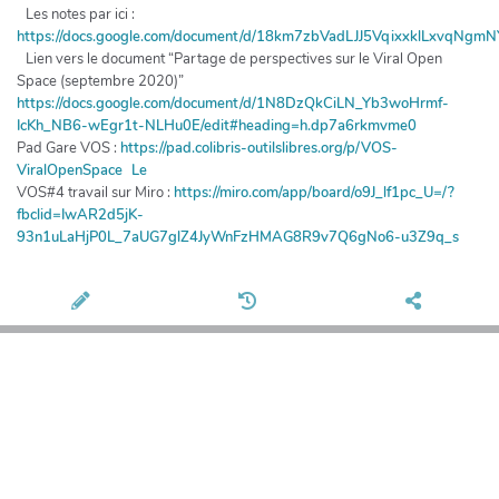
Les notes par ici :
https://docs.google.com/document/d/18km7zbVadLJJ5VqixxklLxvqNgm
Lien vers le document “Partage de perspectives sur le Viral Open
Space (septembre 2020)”
https://docs.google.com/document/d/1N8DzQkCiLN_Yb3woHrmf-
IcKh_NB6-wEgr1t-NLHu0E/edit#heading=h.dp7a6rkmvme0
Pad Gare VOS :
https://pad.colibris-outilslibres.org/p/VOS-
ViralOpenSpace Le
VOS#4 travail sur Miro :
https://miro.com/app/board/o9J_lf1pc_U=/?
fbclid=IwAR2d5jK-
93n1uLaHjP0L_7aUG7glZ4JyWnFzHMAG8R9v7Q6gNo6-u3Z9q_s