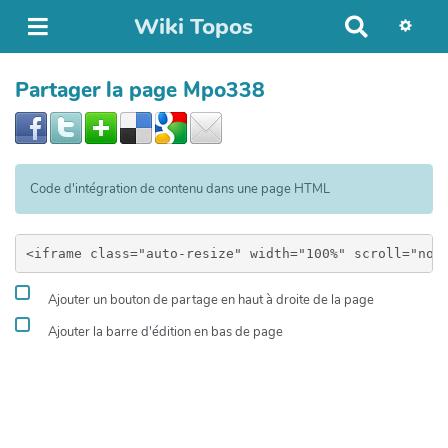
Wiki Topos
R
e
c
Partager la page Mpo338
h
e
r
c
h
Code d'intégration de contenu dans une page HTML
e
r
Ajouter un bouton de partage en haut à droite de la page
Ajouter la barre d'édition en bas de page