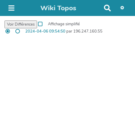
Wiki Topos
R
e
c
Affichage simplifié
h
2024-04-06 09:54:50
par 196.247.160.55
e
r
c
h
e
r