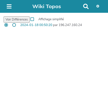
Wiki Topos
R
e
c
Affichage simplifié
h
2024-01-18 00:50:20
par 196.247.160.24
e
r
c
h
e
r