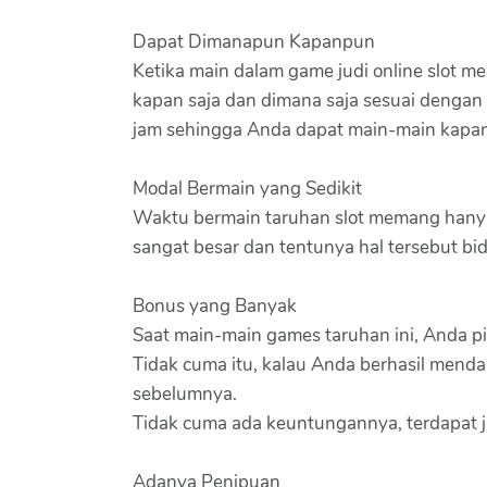
Dapat Dimanapun Kapanpun
Ketika main dalam game judi online slot 
kapan saja dan dimana saja sesuai dengan
jam sehingga Anda dapat main-main kapan 
Modal Bermain yang Sedikit
Waktu bermain taruhan slot memang hany
sangat besar dan tentunya hal tersebut bi
Bonus yang Banyak
Saat main-main games taruhan ini, Anda 
Tidak cuma itu, kalau Anda berhasil mend
sebelumnya.
Tidak cuma ada keuntungannya, terdapat 
Adanya Penipuan