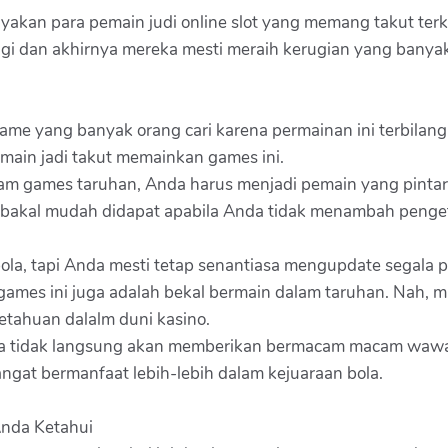
yakan para pemain judi online slot yang memang takut ter
rangi dan akhirnya mereka mesti meraih kerugian yang bany
ame yang banyak orang cari karena permainan ini terbilang
ain jadi takut memainkan games ini.
m games taruhan, Anda harus menjadi pemain yang pinta
 bakal mudah didapat apabila Anda tidak menambah penge
la, tapi Anda mesti tetap senantiasa mengupdate segala 
ames ini juga adalah bekal bermain dalam taruhan. Nah, m
tahuan dalalm duni kasino.
ara tidak langsung akan memberikan bermacam macam wawa
ngat bermanfaat lebih-lebih dalam kejuaraan bola.
Anda Ketahui