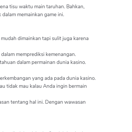
kena tisu waktu main taruhan. Bahkan,
ak dalam memainkan game ini.
 mudah dimainkan tapi sulit juga karena
r dalam memprediksi kemenangan.
tahuan dalam permainan dunia kasino.
perkembangan yang ada pada dunia kasino.
au tidak mau kalau Anda ingin bermain
san tentang hal ini. Dengan wawasan