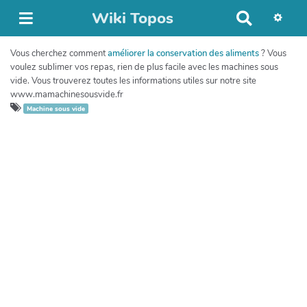
Wiki Topos
R
e
c
Vous cherchez comment
améliorer la conservation des aliments
? Vous
h
voulez sublimer vos repas, rien de plus facile avec les machines sous
e
vide. Vous trouverez toutes les informations utiles sur notre site
r
www.mamachinesousvide.fr
c
Machine sous vide
h
e
r