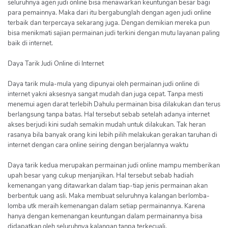
seluruhnya agen judi online bisa menawarkan keuntungan besar bagi
para pemainnya. Maka dari itu bergabunglah dengan agen judi online
terbaik dan terpercaya sekarang juga. Dengan demikian mereka pun
bisa menikmati sajian permainan judi terkini dengan mutu layanan paling
baik di internet.
Daya Tarik Judi Online di Internet
Daya tarik mula-mula yang dipunyai oleh permainan judi online di
internet yakni aksesnya sangat mudah dan juga cepat. Tanpa mesti
menemui agen darat terlebih Dahulu permainan bisa dilakukan dan terus
berlangsung tanpa batas. Hal tersebut sebab setelah adanya internet
akses berjudi kini sudah semakin mudah untuk dilakukan. Tak heran
rasanya bila banyak orang kini lebih pilih melakukan gerakan taruhan di
internet dengan cara online seiring dengan berjalannya waktu
Daya tarik kedua merupakan permainan judi online mampu memberikan
upah besar yang cukup menjanjikan. Hal tersebut sebab hadiah
kemenangan yang ditawarkan dalam tiap-tiap jenis permainan akan
berbentuk uang asli. Maka membuat seluruhnya kalangan berlomba-
lomba utk meraih kemenangan dalam setiap permainannya. Karena
hanya dengan kemenangan keuntungan dalam permainannya bisa
didapatkan oleh seluruhnya kalangan tanpa terkecuali.