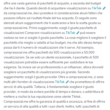
offre una vasta gamma di pacchetti di acquisto, a seconda del budget
che ha il cliente. Quando decidi di acquistare visualizzazioni su
TikTok
da comprasocial.me, devi prendere in considerazione alcuni fattori che
possono influire sul risultato finale del tuo acquisto. Di seguito sono
elencati alcuni suggerimenti che ti aiuteranno a fare la scelta giusta su
comprasocial.me. Primo suggerimento: scegli il giusto pacchetto di
visualizzazioni Comprare visualizzazioni su
TikTok
può essere
costoso se non si sceglie il giusto pacchetto. La cosa migliore è scegliere il
pacchetto che meglio si adatta al tuo budget, ma che allo stesso tempo
possa darti il numero di visualizzazioni che ti serve. Ad esempio,
comprasocial.me offre pacchetti da 500 visualizzazioni a 50.000
visualizzazioni. Se sei solo un utente occasionale, il pacchetto di 500
visualizzazioni potrebbe essere sufficiente per soddisfare le tue
esigenze. Se invece sei un professionista o un influencer, allora dovresti
scegliere un pacchetto di visualizzazioni più grande. Secondo
suggerimento: scegli il giusto provider Oltre a comprasocial.me, ci sono
molti altri fornitori di visualizzazione
TikTok
che promettono di offrire
servizi di alta qualità. Tuttavia, è fondamentale scegliere il giusto
provider, in modo da evitare perdite di tempo e denaro, o addirittura di
mettere a rischio la tua reputazione come utente Tiktok.
Comprasocial.me offre la garanzia di qualità e sicurezza, al fine di offrire
un servizio di alta qualità a tutti i suoi clienti. Inoltre, tutti i pacchetti di