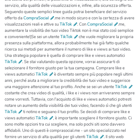
servizio, alla qualità delle visualizzazioni e, infine, alla sicurezza offerta.
Seguendo queste semplici linee guida potrai beneficiare del servizio
offerto da
CompraSocial
.me in modo sicuro e con la certezza di avere
visualizzazioni reali e attive su
TikTok
. Con
CompraSocial
.me,
aumentare la visibilità dei tuoi video Tiktok non è mai stato così semplice
e conveniente!|Se sei un utente
TikTok
che vuole migliorare la propria
presenza sulla piattaforma, allora probabilmente hai già fatto qualche
ricerca sui metodi per aumentare il numero di like e views ai tuoi video.
Una strategia popolare è quella di comprare like e views automatici
TikTok
. Se stai valutando questa opzione, vorrai assicurarti di
selezionare il fornitore giusto per la tua campagna. Comprare like e
views automatici
TikTok
è diventato sempre più popolare negli ultimi
anni, perché aiuta a migliorare la credibilità dei tuoi video e suggerisce
una maggiore attenzione al tuo profilo. Anche se sei un utente
TikTok
costante che crea video di qualità, i like e i views non arriveranno sempre
come vorresti. Tuttavia, con l'acquisto di like e views automatici potresti
notare un aumento della visibilità dei tuoi video, facendo sì che gli utenti
TikTok
ti notino e seguano il tuo profilo. Se decidi di comprare like e
views automatici
TikTok
, è importante scegliere il fornitore giusto. Ci
sono molte opzioni tra cui scegliere, ma solo pochi siti sono davvero
affidabili. Uno di questi è comprasocial.me - un sito specializzato nel
fornire un servizio di alta qualità per gli utenti
TikTok
. Il sito web