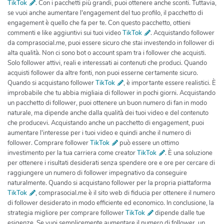
TikTok
. Con i pacchetti più grandi, puoi ottenere anche sconti. Tuttavia,
se vuoi anche aumentare l'engagement del tuo profilo, il pacchetto di
engagement è quello che fa per te. Con questo pacchetto, ottieni
commenti e like aggiuntivi sui tuoi video
TikTok
. Acquistando follower
da comprasocial.me, puoi essere sicuro che stai investendo in follower di
alta qualità. Non ci sono bot o account spam tra i follower che acquisti.
Solo follower attivi, reali e interessati ai contenuti che produci. Quando
acquisti follower da altre fonti, non puoi esserne certamente sicuro.
Quando si acquistano follower
TikTok
, è importante essere realistici. È
improbabile che tu abbia migliaia di follower in pochi giorni. Acquistando
un pacchetto di follower, puoi ottenere un buon numero di fan in modo
naturale, ma dipende anche dalla qualità dei tuoi video e del contenuto
che producevi. Acquistando anche un pacchetto di engagement, puoi
aumentare l'interesse per i tuoi video e quindi anche il numero di
follower. Comprare follower
TikTok
può essere un ottimo
investimento per la tua carriera come creator
TikTok
. È una soluzione
per ottenere i risultati desiderati senza spendere ore e ore per cercare di
raggiungere un numero di follower impegnativo da conseguire
naturalmente. Quando si acquistano follower per la propria piattaforma
TikTok
, comprasocial.me è il sito web di fiducia per ottenere il numero
di follower desiderato in modo efficiente ed economico. In conclusione, la
strategia migliore per comprare follower
TikTok
dipende dalle tue
esigenze. Se vuoi semplicemente aumentare il numero di follower, un