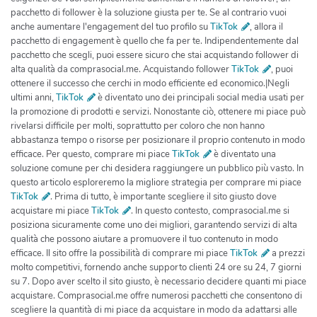
pacchetto di follower è la soluzione giusta per te. Se al contrario vuoi
anche aumentare l'engagement del tuo profilo su
TikTok
, allora il
pacchetto di engagement è quello che fa per te. Indipendentemente dal
pacchetto che scegli, puoi essere sicuro che stai acquistando follower di
alta qualità da comprasocial.me. Acquistando follower
TikTok
, puoi
ottenere il successo che cerchi in modo efficiente ed economico.|Negli
ultimi anni,
TikTok
è diventato uno dei principali social media usati per
la promozione di prodotti e servizi. Nonostante ciò, ottenere mi piace può
rivelarsi difficile per molti, soprattutto per coloro che non hanno
abbastanza tempo o risorse per posizionare il proprio contenuto in modo
efficace. Per questo, comprare mi piace
TikTok
è diventato una
soluzione comune per chi desidera raggiungere un pubblico più vasto. In
questo articolo esploreremo la migliore strategia per comprare mi piace
TikTok
. Prima di tutto, è importante scegliere il sito giusto dove
acquistare mi piace
TikTok
. In questo contesto, comprasocial.me si
posiziona sicuramente come uno dei migliori, garantendo servizi di alta
qualità che possono aiutare a promuovere il tuo contenuto in modo
efficace. Il sito offre la possibilità di comprare mi piace
TikTok
a prezzi
molto competitivi, fornendo anche supporto clienti 24 ore su 24, 7 giorni
su 7. Dopo aver scelto il sito giusto, è necessario decidere quanti mi piace
acquistare. Comprasocial.me offre numerosi pacchetti che consentono di
scegliere la quantità di mi piace da acquistare in modo da adattarsi alle