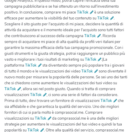
Google Analytics. In questo modo, potrai capire l'efficacia della tua
campagna pubblicitaria e se hai ottenuto un ritorno sull'investimento
positivo. In conclusione, comprare mi piace
TikTok
è una soluzione
efficace per aumentare la visibilità del tuo contenuto su
TikTok
.
Scegliere il sito giusto per l'acquisto di mi piace, decidere la quantità di
attività da acquistare e il momento ideale per l'acquisto sono tutti fattori
che contribuiscono al successo della campagna
TikTok
. Ricorda
sempre di acquistare mi piace di alta qualità da profili veri italiani per
garantire la massima efficacia della tua campagna promozionale. Con i
giusti strumenti e la giusta strategia, potrai raggiungere un pubblico più
vasto e migliorare i tuoi risultati di marketing su
TikTok
.|La
piattaforma
TikTok
sta diventando sempre più popolare tra i giovani
di tutto il mondo e le visualizzazioni dei video
TikTok
sono diventate il
nuovo modo per misurare la popolarità delle persone. Se sei uno dei tanti
che si chiedono come aumentare le visualizzazioni dei tuoi video su
TikTok
, allora sei nel posto giusto. Quando si tratta di comprare
visualizzazioni
TikTok
, ci sono una serie di fattori da considerare.
Prima di tutto, devi trovare un fornitore di visualizzazioni
TikTok
che
sia affidabile e che garantisca la qualità del servizio. Uno dei migliori
fornitori di cui si parla molto è comprasocial.me. Comprare
visualizzazioni su
TikTok
da comprasocial.me è una delle migliori
strategie per aumentare le visualizzazioni del tuo video e quindi la tua
popolarità su
TikTok
. Oltre alla qualità del servizio, comprasocial.me