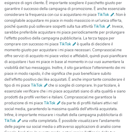
esigenze di ogni cliente. È importante scegliere il pacchetto giusto per
garantire il successo della campagna di promozione. È anche essenziale
considerare la frequenza con cui si acquistano mi piace
TikTok
. Non è
consigliabile acquistare mi piace in modo massiccio in un'unica offerta,
poiché questo può sollevare sospetti sulla tua attività
TikTok
. Invece,
sarebbe preferibile acquistare mi piace periodicamente per prolungare
l'effetto positivo della campagna pubblicitaria. La terza tappa per
comprare con successo mi piace
TikTok
è quella di decidere il
momento giusto per acquistare i mi piace necessari. Comprasocial.me
offre servizi di acquisto mi piace veloci e affidabili, quindi puoi pianificare
di acquistare i tuoi mi piace in base al momento in cui vuoi aumentare la
visibilità del tuo messaggio. Inoltre, il sito garantisce l'ottenimento dei mi
piace in modo rapido, il che significa che puoi beneficiare subito
dell'effetto positivo dei like acquistati. È anche importante considerare il
tipo di mi piace
TikTok
che si sceglie di comprare. In particolare, è
essenziale verificare che i mi piace acquistati siano di alta qualità e siano
prodotti da profili veritieri e italiani. Comprasocial.me garantisce la
produzione di mi piace
TikTok
da parte di profili italiani attivi nel
social media, garantendo la massima qualità dell'attività acquistata.
Infine, è importante misurare i risultati della campagna pubblicitaria di
TikTok
una volta completata. È possibile visualizzare l'andamento
delle pagine sui social media o attraverso applicazioni di analisi come