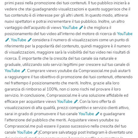
primi passi nella promozione dei tuoi contenuti. Il tuo pubblico inizierà a
vedere che stai guadagnando visualizzazioni e questo suggerisce che il
tuo contenuto è di interesse per gli altri utenti. In questo modo, attirerai
nuovi spettatori e potrai incrementare il tuo pubblico. Inoltre, un altro
vantaggio dell'acquisto di views
YouTube
è che migliora il
posizionamento del tuo video all'interno del motore di ricerca di
YouTube
.
YouTube
considera il numero di visualizzazioni come un punto di
riferimento per la popolarità del contenuto, quindi maggiore è il numero
di visualizzazioni, maggiore sarà la visibilità del tuo video nei risultati di
ricerca. È importante che la crescita del tuo canale sia naturale e
graduale, utilizzando solo servizi legittimi per crescere sul tuo canale di
YouTube
. Comprare views youtube da Comprasocial.me può aiutarti
a raggiungere il tuo obiettivo di promozione dei tuoi contenuti, ottenendo
nel frattempo il posizionamento che meriti. Inoltre, grazie alla loro
garanzia di rimborso al 100%, non ci sono rischi nel provare il loro
servizio. In conclusione, Comprasocial.me è una soluzione affidabile ed
efficace per acquistare views
YouTube
. Con la loro offerta di
visualizzazioni di alta qualità, prezzi competitivi e servizio clienti attivo,
sarai in grado di promuovere il tuo canale
YouTube
e guadagnare
l'attenzione del pubblico che meriti. Acquistare views youtube su
Comprasocial.me può essere il passo successivo nella crescita del tuo
canale
YouTube
.|Comprare salvataggi post Instagram è diventato uno dei principali modi per promuovere il proprio profilo e aumentare la propria visibilità su questa piattaforma social. Se sei un influencer, un piccolo imprenditore o semplicemente vuoi avere più successo sulla tua vita social, allora potrebbe essere il momento giusto per acquistare salvataggi post Instagram. Ma come scegliere la migliore strategia per comprare salvataggi post Instagram? C'è una grande varietà di opzioni là fuori, ma non tutte sono efficaci o sicure. Ecco alcuni consigli su come scegliere la miglior strategia di salvataggi post Instagram per il tuo profilo. Prima di tutto, è importante sottolineare che comprare salvataggi post Instagram non è così semplice come sembra. Ci sono molte aziende che offrono questo tipo di servizio, ma poche di esse sono in grado di garantire risultati autentici. Ecco perché devi fare la tua ricerca e scegliere con cura il provider giusto per te. Una delle cose più importanti da considerare quando si sceglie una società di salvataggi post Instagram è la sua esperienza e la sua reputazione. Comprasocial.me è un'azienda che offre questo tipo di servizio da molti anni. Grazie alla loro vasta esperienza, sanno come creare una strategia personalizzata e mirata per ogni cliente. Inoltre, la loro reputazione è al top del settore e molti clienti soddisfatti hanno confermato i loro risultati. Un'altro fattore da considerare è la qualità dei salvataggi post Instagram che acquisti. Non tutti i salvataggi post Instagram sono uguali. Alcune società offrono salvataggi post Instagram generici e di bassa qualità, cosa che potrebbe influire negativamente sulla tua reputazione. Comprasocial.me garantisce invece salvataggi post Instagram reali e interattivi, principalmente da utenti italiani e reali. Tieni presente che quando acquisti salvataggi post Instagram, stai investendo nel tuo profil pubblico. Ci sono molte aziende che offrono questo tipo di servizio a prezzi molto bassi, ma è importante valutare sempre la qualità dei salvataggi post Instagram e la loro provenienza. Non ti fare ingannare dai prezzi bassi, potreste mettere a rischio la tua privacy e l'integrità del tuo profilo pubblico. Una volta che hai trovato la società di salvataggi post Instagram giusta per te, è importante creare una strategia efficace per massimizzare i risultati. Comprasocial.me ti offrirà diversi piani di acquisto sulla base del tuo obiettivo. Per esempio, se vuoi aumentare l'interazione del tuo pubblico sui tuoi post, allora dovresti scegliere la quota di salvataggi post Instagram interattivi. In questo modo, i tuoi post riceveranno più like, commenti e condivisioni. Questa strategia ti aiuterà a raggiungere più persone, costruire la tua reputazione e attirare più follower attenti e attivi. Se invece vuoi aumentare la visibilità del tuo profilo Instagram, allora dovresti scegliere la quota di salvataggi post Instagram di alto livello. In questo modo, il tuo profilo apparirà in cima ai risultati di ricerca per quelle parole chiave principali che ti interessano. In questo modo, avrai la possibilità di farti conoscere dal pubblico ideale per te e aumentare il traffico sul tuo profilo. Insomma, comprare salvataggi post Instagram può rappresentare una grande opportunità per promuovere il tuo profilo e aumentare la tua visibilità sulla piattaforma social. Grazie a Comprasocial.me, avrai l'opportunità di scegliere la migliore strategia di salvataggi post Instagram per il tuo profilo e garantirai che il tuo investimento valga veramente la pena.|La migliore strategia per comprare impression Instagram Il mondo dei social media sta crescendo ad un ritmo vertiginoso e Instagram è uno dei social network più popolari al mondo. Questa piattaforma ti consente di condividere i tuoi momenti più belli con un pubblico vasto e diversificato. Se sei un influencer, un'azienda o semplicemente vuoi avere più visibilità online, le impression Instagram possono essere una soluzione perfetta per te. Comprare impression Instagram è diventato una tattica popolare e diffusa tra gli utenti di Instagram. Sebbene ci siano criticità al riguardo, molte persone hanno raggiunto obiettivi di visibilità elevati utilizzando questo servizio. Tuttavia, c'è da fare attenzione perché la scelta della strategia giusta per comprare impression Instagram deve essere ponderata accuratamente. Ecco perché abbiamo deciso di scrivere questo articolo per aiutarti a scegliere la migliore strategia per comprare impression Instagram in modo sicuro ed efficace. Comprare impression Instagram non è difficile ed esistono diversi siti web che offrono questo servizio, tra cui comprasocial.me. La scelta del sito giusto è una decisione offuscata dalla numerosità di portali che hanno fatto la loro comparsa, quindi non commettere l'errore di scegliere il primo sito che incontri. Devi valutare con cautela la qualità del servizio fornito e l'autenticità degli account coinvolti. Prima di acquistare impression Instagram, è necessario valutare accuratamente i propri obiettivi di visibilità: sei interessato ad aumentare la tua popolarità sul web o a promuovere la tua attività? Dopo aver capito tutti i tuoi obiettivi, puoi scegliere il pacchetto di impression Instagram che meglio si adatta alle tue esigenze. Uno dei fattori più importanti da considerare è l'autenticità degli account coinvolti. Un servizio di acquisto autentico utilizza solo account reali, bot non inclusi, senza alcun rischio per il tuo profilo. L'utilizzo di servizi di bassa qualità può compromettere la tua reputazione online e persino farti penalizzare da Instagram. In secondo luogo, cerca un servizio che garantisca una consegna veloce e sicura delle impression Instagram. Non vuoi aspettare troppo a lungo per vedere i risultati della tua promozione, quindi scegli un servizio veloce ed efficace. Il servizio offerto da comprasocial.me è considerato uno dei migliori in termini di velocità e sicurezza di consegna. In terzo luogo, cerca un servizio di acquisto che offra una garanzia sulla qualità del prodotto. Questo ti garantirà un rimborso in caso di insoddisfazione o problemi tecnici. Buona parte dei siti che offrono questo servizio hanno questa garanzia tuttavia, assicurati di tenerla in considerazione quando stai scegliendo il tuo fornitore di impression Instagram. Infine, scegli un servizio di acquisto che offra un prezzo ragionevole. Un servizio di bassa qualità può essere venduto a prezzi molto bassi ma non è consigliabile risparmiare sulla qualità. Cerca un prezzo ragionevole mentre acquisti un servizio autentico e di alta qualità. In conclusione, comprare impression Instagram può essere un modo efficace per aumentare la tua popolarità online. Tuttavia, la scelta del servizio giusto è fondamentale per il successo della tua promozione online. Assicurati di scegliere un servizio autentico, sicuro, veloce, garantito e ragionevole come quello offerto da comprasocial.me. Buona fortuna con la tua promozione Instagram!|La visibilità su Instagram oggi è un aspetto cruciale per qualsiasi tipo di attività, azienda o anche per influencer che puntano a creare una base di followers sempre più ampia. Uno degli strumenti più utilizzati per aumentare la visibilità del proprio account e delle proprie Stories su Instagram è sicuramente l'acquisto di visualizzazioni Instagram Stories. In questo articolo vedremo come comprare visualizzazioni Instagram Stories può essere la scelta giusta per ottenere la visibilità che cerchiamo. Comprare visualizzazioni Instagram Stories può sembrare un metodo facile e sbrigativo per aumentare la nostra presenza is Instagram, ma in realtà è una soluzione efficace che richiede un'attenta scelta del fornitore di servizi. È importante selezionare un'azienda che possa offrire un servizio di alta qualità che sia in grado di fornire un valore aggiunto al nostro profilo e alla nostra immagine. Nel panorama dei fornitori di servizi di visualizzazioni Instagram Stories, comprasocial.me è senza dubbio tra i migliori. Quando si sceglie di acquistare visualizzazioni Instagram Stories, è fondamentale verificare che il sito che offre il servizio sia affidabile e che garantisca il rispetto delle politiche di Instagram, in modo da evitare sanzioni o problemi con il proprio account. Comprasocial.me è una piattaforma che offre servizi sicuri e garantiti, che non violano le regole di Instagram e che sono in grado di fornire un servizio di alta qualità. Acquistare visualizzazioni Instagram Stories su comprasocial.me è facile e veloce. Basta accedere al sito web, selezionare il pacchetto di visualizzazioni che si desidera e procedere con il pagamento in sicurezza. I pacchetti offerti da comprasocial.me sono diversi e presentano una gamma di prezzi ampia, che permette a chiunque di trovare quello che meglio si adatta alle proprie esigenze e al proprio budget. Oltre alla sicurezza e alla velocità del servizio, ci sono molti altri motivi per cui si dovrebbe scegliere comprasocial.me per comprare visualizzazioni Instagram Stories. In primo luogo, la piattaforma offre un servizio clienti attento e disponibile a rispondere a qualsiasi domanda o chiarimento. Inoltre, comprasocial.me è in grado di offrire un elevato livello di discrezione e rispetto della privacy, garantendo la tutela dei dati personali e degli account dei propri clienti. Acquistare visualizzazioni Instagram Stories su comprasocial.me è un modo efficace per aumentare la visibilità del proprio profilo e delle proprie Stories su Instagram. Grazie a questo servizio, sarà possibile raggiungere un pubblico più vasto e attirare l'attenzione su di sé, sia per le aziende che per gli influencer. La scelta di comprare visualizzazioni Instagram Stories deve essere fatta con cura, scegliendo un'azienda affidabile e professionale come comprasocial.me. In conclusione, se si cerca una strategia efficace per aumentare la visibilità su Instagram, l'acquisto di visualizzazioni Instagram Stories