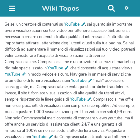
Wiki Topos
R
e
c
Se sei un creatore di contenuti su
YouTube
, sai quanto sia importante
h
avere visualizzazioni sui tuoi video per ottenere successo. Sebbene sia
e
necessario creare contenuti di alta qualità ed interessanti, è altrettanto
r
importante attirare l'attenzione degli utenti giusti sulla tua pagina. Se hai
c
difficoltà ad aumentare il numero di visualizzazioni sui tuoi video, potresti
h
voler considerare l'acquisto di visualizzazioni attraverso
Comprasocial.me. Comprasocial.me è un provider di servizi di marketing
e
digitale specializzato in
YouTube
, che ti consente di acquistare views
r
YouTube
in modo veloce e sicuro. Navigare in un mare di servizi che
promettono di fornire visualizzazioni
YouTube
"reali" può essere
scoraggiante, ma Comprasocial.me evita queste pratiche fraudolente.
Invece, il sito ti fornisce visualizzazioni di alta qualità da utenti attivi,
sempre rispettando le linee guida di
YouTube
. Comprasocial.me offre
numerosi pacchetti di visualizzazioni con prezzi competitivi. Ad esempio,
puoi acquistare 1.000 visualizzazioni per il tuo video con soli 4,99 euro.
Non solo Comprasocial.me ti consente di comprare views youtube, ma ti
offre anche un servizio di assistenza clienti 24/7 e una garanzia di
rimborso al 100% se non sei soddisfatto dei loro servizi. Acquistare
visualizzazioni
YouTube
da Comprasocial.me ti aiuterà ad ottenere i