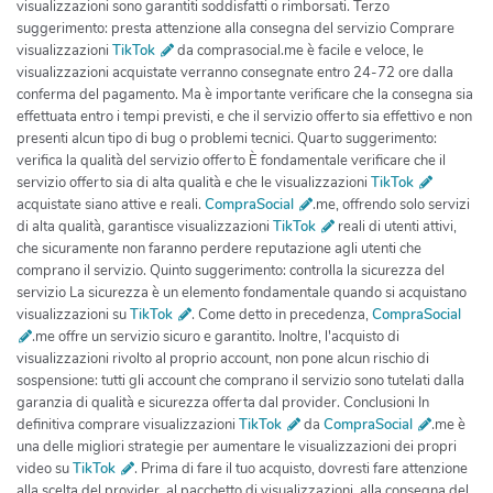
visualizzazioni sono garantiti soddisfatti o rimborsati. Terzo
suggerimento: presta attenzione alla consegna del servizio Comprare
visualizzazioni
TikTok
da comprasocial.me è facile e veloce, le
visualizzazioni acquistate verranno consegnate entro 24-72 ore dalla
conferma del pagamento. Ma è importante verificare che la consegna sia
effettuata entro i tempi previsti, e che il servizio offerto sia effettivo e non
presenti alcun tipo di bug o problemi tecnici. Quarto suggerimento:
verifica la qualità del servizio offerto È fondamentale verificare che il
servizio offerto sia di alta qualità e che le visualizzazioni
TikTok
acquistate siano attive e reali.
CompraSocial
.me, offrendo solo servizi
di alta qualità, garantisce visualizzazioni
TikTok
reali di utenti attivi,
che sicuramente non faranno perdere reputazione agli utenti che
comprano il servizio. Quinto suggerimento: controlla la sicurezza del
servizio La sicurezza è un elemento fondamentale quando si acquistano
visualizzazioni su
TikTok
. Come detto in precedenza,
CompraSocial
.me offre un servizio sicuro e garantito. Inoltre, l'acquisto di
visualizzazioni rivolto al proprio account, non pone alcun rischio di
sospensione: tutti gli account che comprano il servizio sono tutelati dalla
garanzia di qualità e sicurezza offerta dal provider. Conclusioni In
definitiva comprare visualizzazioni
TikTok
da
CompraSocial
.me è
una delle migliori strategie per aumentare le visualizzazioni dei propri
video su
TikTok
. Prima di fare il tuo acquisto, dovresti fare attenzione
alla scelta del provider, al pacchetto di visualizzazioni, alla consegna del