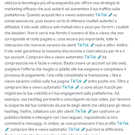
utilizza la tecnologia più all'avanguardia per offrire una strategia di
marketing efficace che può aiutarti ad aumentare il tuo traffico sulla
piattaforma. Quando acquisti like e views automatici
TikTok
su
comprasocial.me, puoi essere certo di ottenere risultati autentici e
affidabili. Il sito web utilizza solo metodi etici e sicuri per fornirti i risultati
che desideri. Non ti verrà mai fornito il numero di like e views che non
corrisponde al costo pagato e, cosa ancora più importante, tutte le
interazioni che riceverai saranno da utenti
TikTok
reali e attivi. Inoltre,
il sito web garantisce la massima discrezione e riservatezza per te e il
tuo account. Comprare like e views automatici
TikTok
da
comprasocial.me è facile e veloce. Basta creare un account sul sito web,
scegliere l'offerta che meglio si adatta alle tue esigenze e completare il
processo di pagamento. Una volta completata la transazione, i like e
views saranno visibili sulla tua pagina
TikTok
entro poche ore. Oltre a
comprare like e views automatici
TikTok
, ci sono alcuni trucchi per
migliorare la tua visibilità e il tuo engagement sulla piattaforma. Ad
esempio, usa hashtag pertinenti e coinvolgenti nei tuoi video, per favorire
la scoperta del tuo contenuto da parte degli utenti che utilizzano gli stessi
hashtag. Inoltre, collabora con altri utenti
TikTok
per costruire un
pubblico fedele e interagire con i tuoi seguaci, rispondendo ai loro
commenti e messaggi. In sintesi, se vuoi promuovere il tuo profilo
TikTok
, comprare like e views automatici
TikTok
può fare la differenza. Tieni a mente che devi scegliere il fornitore giusto, come comprasocial.me, e che non dovresti mai utilizzare alcuna tecnica non etica o ingannevole per aumentare i tuoi like e views. E non dimenticare di utilizzare tutti gli strumenti a disposizione per creare contenuti coinvolgenti e di qualità per i tuoi seguaci.|La migliore strategia per comprare fan Facebook Se sei un'azienda o un individuo in cerca di aumentare la tua visibilità sui social media, probabilmente hai già considerato l'idea di comprare fan Facebook. È un'opzione che può portare grandi benefici, ma solo se si sceglie la giusta strategia. Per prima cosa, è importante scegliere un provider affidabile per questo tipo di servizio. Ci sono molte aziende che offrono la possibilità di comprare fan Facebook, ma non tutte sono uguali. Scegliere il provider giusto può fare la differenza tra l'acquisizione di fan di qualità e l'acquisto di fan falsi che ti faranno ottenere solo un numero maggiore di "like" ma nessun ingaggio reale. Uno dei migliori provider sul mercato è Comprasocial.me. Questa azienda offre servizi di alta qualità e ha una forte reputazione, sapendosi adattare alle esigenze del cliente. Grazie alla vasta gamma di pacchetti di servizi, chiunque può trovare la soluzione perfetta per la propria attività. Ma quali sono le strategie migliori per comprare fan Facebook? Ecco alcuni consigli e suggerimenti per aiutarti a massimizzare i risultati: 1. Scegliere la quantità giusta di fan Molti provider offrono pacchetti con diverse quantità di fan. È importante scegliere quella giusta per la tua attività. Troppo pochi fan e potresti non ricevere abbastanza ingaggio troppo fan e potresti attirare attenzioni negative, come ad esempio da parte del team di Facebook che potrebbe pensare che li stai acquistando in modo fraudolento. La giusta quantità di fan dipenderà dalle tue esigenze e dalla tua attività specifica. 2. Ottieni fan attivi Assicurati che i fan che acquisti siano attivi, ovvero che commentano e mettono mi piace agli aggiornamenti. Ci sono aziende che vendono fan falsi, che non sono attivi e non hanno mai interagito con una pagina Facebook. Questi fan falsi non sostengono la tua attività e non aiutano a creare un rapporto con il pubblico. Con Comprasocial.me, questo non sarà un problema. 3. Scegli l'intervallo di tempo giusto Non acquistare tutti i tuoi fan in un solo giorno. Questo può sembrare sospetto e può attirare l'attenzione di Facebook o di altri social media. È meglio acquistare i tuoi fan in un periodo più lungo, ad esempio in un paio di settimane, in modo da sembrare più organico. 4. Fornisci contenuti di qualità Acquistare fan Facebook può portare traffico sulla tua pagina, ma è il contenuto della pagina a fare la differenza. Fornisci contenuti di qualità e utili, in modo che i fan siano più propensi ad interagire e a diventare clienti. In questo modo, non solo attirerai fan ma anche clienti potenziali. 5. Utilizza gli strumenti di pubblicità Facebook Facebook offre una serie di strumenti di pubblicità che possono aiutare ad aumentare la visibilità della tua attività a un pubblico specifico. Utilizzali in combinazione con l'acquisto di fan Facebook per ottenere i massimi risultati. In conclusione, comprare fan Facebook può aiutare a dare un boost alla tua attività sui social media. Ma è importante scegliere il provider giusto e utilizzare le giuste strategie per massimizzare i risultati. Comrasocial.me è il miglior sito per acquistare fan Facebook in modo sicuro e affidabile. Scegli il pacchetto ideale per la tua attività e goditi il successo sui social media!|Acquistare "mi piace" su Facebook può sembrare una scelta facile, ma in realtà richiede molta pianificazione e strategia. Anche se comprare mi piace Facebook potrebbe non essere visto come una scelta etica da alcune persone, c'è chi invece pensa che sia una scelta indispensabile per promuovere il proprio brand. Ecco alcuni consigli per scegliere il modo migliore per comprare mi piace Facebook. Primo consiglio: Scegli con cura il servizio da cui acquistare mi piace Facebook Ci sono molti venditori che offrono servizi per comprare mi piace Facebook e scegliere quello giusto può fare la differenza. Innanzitutto, assicurati di scegliere un venditore affidabile. Comprasocial.me, ad esempio, è un'ottima opzione. Ti offre l'opzione di comprare mi piace Facebook in modo sicuro e con una garanzia di rimborso. Secondo consiglio: Non comprare troppi mi piace in una sola volta Comprare un numero enorme di mi piace in una sola volta non è il modo migliore per far crescere il tuo account. Sei a rischio di essere segnalato da Facebook e potreste subire un blocco del profilo. Allo stesso tempo, non acquistare troppo poche volte perché potrebbe anche sembrare sospetto e il tuo account non otterrebbe nessun risultato. Terzo consiglio: Utilizza la giusta concentrazione di mi piace In realtà, non tutti i mi piace su Facebook sono uguali. Se si acquistano troppi mi piace provenienti dalla stessa area geografica, ipoteticamente Facebook potrebbe sospettare dell'affidablità del tuo account e potrebbe rimuovere i mi piace acquistati dal tuo account, causando di fatto una diminuzione artificiale della popolarità del tuo account. Quarto consiglio: Promuovi il tuo account in modo organico Anche se comprare mi piace è una buona tattica per far crescere il tuo account, non dimenticare di fare una promozione organica. La promozione organica è anche nota come "bocca a bocca" in cui, pubblicando post di qualità, le altre persone vedranno il tuo account e potrebbero condividere i tuoi post o seguirti. Questo è il modo migliore per far crescere il tuo account. Quinto consiglio: Usa i giusti hashtag per promuovere il tuo profilo Gli hashtag sono usati dagli utenti di Facebook per cercare informazioni in base ai loro interessi. Assicurati di utilizzare i giusti hashtag e considera anche di creare il tuo hashtag unico per promuovere il tuo account. Questo è un buon modo per far crescere il tuo account e aumentare la presenza online. Acquistare mi piace Facebook può essere il modo più efficace ed efficiente per far crescere il tuo account, ma ricorda di utilizzare solo venditori affidabili come comprasocial.me, non comprare troppe intenzioni in una sola volta, utilizzare varie zone geografiche e promuovere anche il tuo account in modo organico con l'uso di hashtag e pubblicando contenuti di qualità. Assicurati di seguire questi consigli per un acquisto di mi piace Facebook vincente e di successo.|La presenza sui social media è fondamentale per qualsiasi attività imprenditoriale. Facebook è sicuramente una delle piattaforme social più utilizzate al mondo, con oltre 2,8 miliardi di utenti attivi mensili. Ma come fare per far crescere la propria visibilità su Facebook e raggiungere il pubblico giusto? La risposta è semplice: comprare visualizzazioni Facebook. Comprare visualizzazioni Facebook è diventata una strategia sempre più popolare tra le aziende di tutto il mondo, in quanto è un modo rapido ed efficace per aumentare la visibilità del proprio marchio sul social network più popolare. Ma come scegliere la migliore strategia per comprare visualizzazioni Facebook? Innanzitutto, è importante scegliere un fornitore affidabile come comprasocial.me. Acquistare visualizzazioni da un fornitore poco affidabile potrebbe portare a una perdita di tempo e di denaro, senza ottenere i risultati desiderati. Comprasocial.me, d'altra parte, è un fornitore di servizi Facebook affidabile con un'esperienza decennale nel settore. Comprasocial.me offre diverse opzioni di pacchetti di visualizzazioni, ognuna delle quali è stata progettata per soddisfare le esigenze di ogni cliente. I pacchetti di visualizzazioni includono visualizzazioni video, visualizzazioni live e visualizzazioni post, e sono disponibili in diverse quantità. Si può scegliere il pacchetto che meglio si adatta alle proprie esigenze e al proprio budget. Ricorda, è importante scegliere un pacchetto che possa garantire un aumento significativo del numero di visualizzazioni. Inoltre, comprare visualizzazioni Facebook da comprasocial.me è sicuro e discreto. Il sito utilizza le più recenti tecnologie di crittografia per proteggere i dati personali dei clienti. Inoltre, l'acquisto di visualizzazioni da comprasocial.me non prevede alcun tipo di password o di accesso all'account Facebook dell'utente. Questa è una modalità molto sicura per acquistare visualizzazioni senza rischiare eventuali violazioni della privacy o dell'account Facebook. Acquistare visualizzazioni Facebook da comprasocial.me è un investimento molto conveniente. Il processo di acquisto è semplice e veloce, e i prezzi sono tra i più competitivi del mercato. Ma l'efficacia della strategia non dipende solo dal prezzo o dal fornitore, ma anche dalla qualità dei propri contenuti. Infatti, l'acquisto di visualizzazioni da comprasocial.me è solo la punta dell'iceberg. Per rendere questa strategia davvero efficace, si deve anche prestare attenzione alla qualità dei propri post, al contenuto dei video e così via. Infine, è importante ricordare che comprare visualizzazioni Facebook è solo una delle strategie per aumentare la visibilità del proprio marchio sul social network. Esistono altre strategie, come la pubblicità su Facebook e l'ottimizzazione dei contenuti, che possono aumentare ulteriormente la propria visibilità e la propria presenza online. In ogni caso, comprare visualizzazioni Facebook è un ottimo modo per aumentare la propria visibilità e accrescere la propria autorità sui social media. In conclusione, comprare visualizzazioni Facebook da un fornitore affidabile come comprasocial.me è sicuramente una delle migliori strategie per aumentare la visibilità del proprio marchio sul social network. Con prezzi competitivi e pacchetti personalizzati, comprasocial.me può aiutare qualsiasi azienda a raggiungere il pubblico giusto e a conquistare sempre più