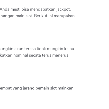
 Anda mesti bisa mendapatkan jackpot.
nangan main slot. Berikut ini merupakan
ungkin akan terasa tidak mungkin kalau
katkan nominal secata terus menerus
tempat yang jarang pemain slot mainkan.