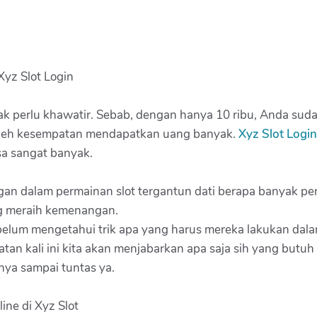
Xyz Slot Login
ak perlu khawatir. Sebab, dengan hanya 10 ribu, Anda sudah 
oleh kesempatan mendapatkan uang banyak.
Xyz Slot Login
sa sangat banyak.
 dalam permainan slot tergantun dati berapa banyak peng
g meraih kemenangan.
belum mengetahui trik apa yang harus mereka lakukan da
atan kali ini kita akan menjabarkan apa saja sih yang but
lnya sampai tuntas ya.
ine di Xyz Slot