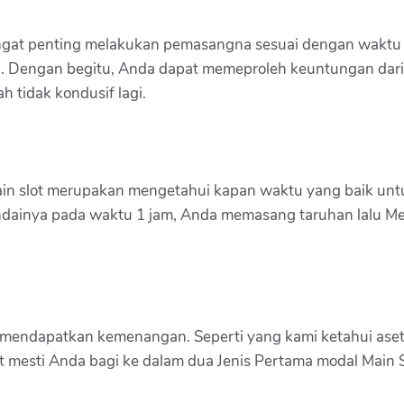
angat penting melakukan pemasangna sesuai dengan waktu 
. Dengan begitu, Anda dapat memeproleh keuntungan dari 
 tidak kondusif lagi.
ain slot merupakan mengetahui kapan waktu yang baik unt
eandainya pada waktu 1 jam, Anda memasang taruhan lalu 
lam mendapatkan kemenangan. Seperti yang kami ketahui as
ut mesti Anda bagi ke dalam dua Jenis Pertama modal Main 