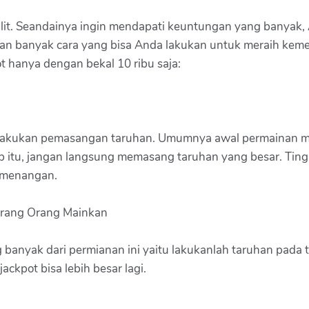
ulit. Seandainya ingin mendapati keuntungan yang banyak,
ian banyak cara yang bisa Anda lakukan untuk meraih keme
t hanya dengan bekal 10 ribu saja:
melakukan pemasangan taruhan. Umumnya awal permainan m
 itu, jangan langsung memasang taruhan yang besar. Ting
emenangan.
Jarang Orang Mainkan
 banyak dari permianan ini yaitu lakukanlah taruhan pada 
ackpot bisa lebih besar lagi.