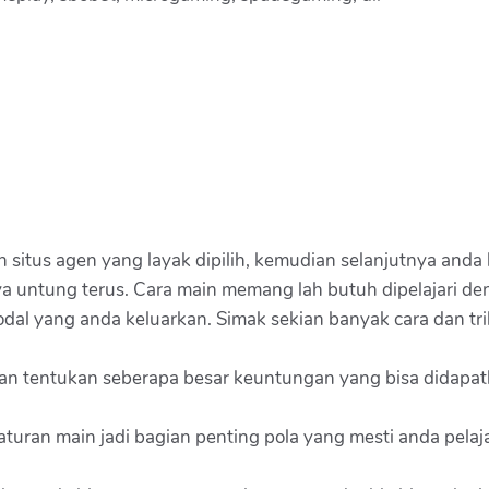
 situs agen yang layak dipilih, kemudian selanjutnya and
 untung terus. Cara main memang lah butuh dipelajari de
odal yang anda keluarkan. Simak sekian banyak cara dan tri
kan tentukan seberapa besar keuntungan yang bisa didapat
aturan main jadi bagian penting pola yang mesti anda pela