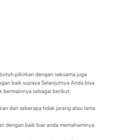
a butuh pikirkan dengan seksama juga
ngan baik supaya Selanjutnya Anda bisa
k bermainnya sebagai berikut:
kan dan seberapa tidak jarang atau lama
jari dengan baik biar anda memahaminya