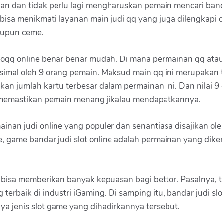
kan dan tidak perlu lagi mengharuskan pemain mencari banda
n bisa menikmati layanan main judi qq yang juga dilengkap
taupun ceme.
noqq online benar benar mudah. Di mana permainan qq ata
mal oleh 9 orang pemain. Maksud main qq ini merupakan ti
kan jumlah kartu terbesar dalam permainan ini. Dan nilai 
 memastikan pemain menang jikalau mendapatkannya.
mainan judi online yang populer dan senantiasa disajikan ol
e, game bandar judi slot online adalah permainan yang di
ga bisa memberikan banyak kepuasan bagi bettor. Pasalnya, 
g terbaik di industri iGaming. Di samping itu, bandar judi 
a jenis slot game yang dihadirkannya tersebut.