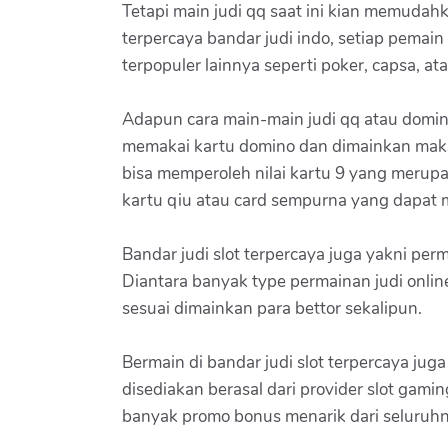
Tetapi main judi qq saat ini kian memudah
terpercaya bandar judi indo, setiap pemai
terpopuler lainnya seperti poker, capsa, a
Adapun cara main-main judi qq atau domi
memakai kartu domino dan dimainkan maksi
bisa memperoleh nilai kartu 9 yang merupa
kartu qiu atau card sempurna yang dapat
Bandar judi slot terpercaya juga yakni per
Diantara banyak type permainan judi onlin
sesuai dimainkan para bettor sekalipun.
Bermain di bandar judi slot terpercaya ju
disediakan berasal dari provider slot gamin
banyak promo bonus menarik dari seluruhny