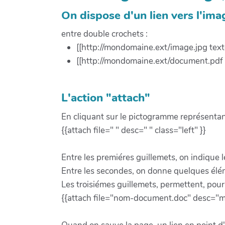
On dispose d'un lien vers l'imag
entre double crochets :
[[http://mondomaine.ext/image.jpg text
[[http://mondomaine.ext/document.pdf t
L'action "attach"
En cliquant sur le pictogramme représentant
{{attach file=" " desc=" " class="left" }}
Entre les premiéres guillemets, on indique l
Entre les secondes, on donne quelques élém
Les troisiémes guillemets, permettent, pour 
{{attach file="nom-document.doc" desc="mo