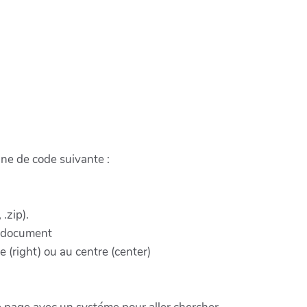
gne de code suivante :
.zip).
e document
e (right) ou au centre (center)