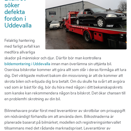
söker
defekta
fordon i
Uddevalla
Felaktig hantering
med farligt avfall kan
medföra allvarliga
skador på människor och djur. Därför bör man kontrollera
bildemontering i Uddevalla
innan man överlämna sin uttjänta bil.
Oseriösa bilskrotar kommer att göra allt som står i deras förmåga att lura
dig. Det viktigaste motivet bakom din missvisning är att de kommer att
skrota bilen och erbjuda dig bra betalt. Om du skulle ha svårt att avgöra
vad som är bäst för dig, bör du höra med någon i ditt bekanskapskrets
som kanske kan rekommendera någon bra bilskrot. Det ökar chansen till
en problemfri skrotning av din bil.
Bilinnehavare pratar först med leverantörer av skrotbilar om prisuppgift
om nödvändigt förhandla om att använda dem. Bilkostnaderna är
planerade baserat på bilmärket, modellen och registreringsintervallet
tillsammans med det rådande marknadspriset. Leverantörer av