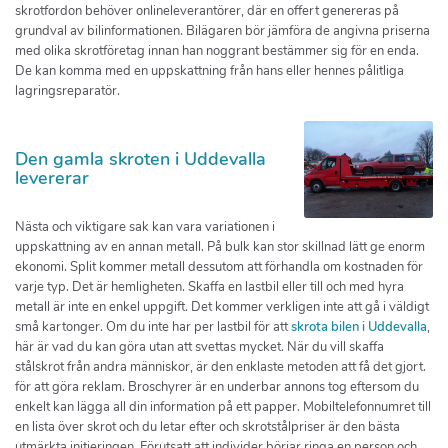
skrotfordon behöver onlineleverantörer, där en offert genereras på
grundval av bilinformationen. Bilägaren bör jämföra de angivna priserna
med olika skrotföretag innan han noggrant bestämmer sig för en enda.
De kan komma med en uppskattning från hans eller hennes pålitliga
lagringsreparatör.
Den gamla skroten i Uddevalla
levererar
Nästa och viktigare sak kan vara variationen i
uppskattning av en annan metall. På bulk kan stor skillnad lätt ge enorm
ekonomi. Split kommer metall dessutom att förhandla om kostnaden för
varje typ. Det är hemligheten. Skaffa en lastbil eller till och med hyra
metall är inte en enkel uppgift. Det kommer verkligen inte att gå i väldigt
små kartonger. Om du inte har per lastbil för att
skrota bilen i Uddevalla
,
här är vad du kan göra utan att svettas mycket. När du vill skaffa
stålskrot från andra människor, är den enklaste metoden att få det gjort.
för att göra reklam. Broschyrer är en underbar annons tog eftersom du
enkelt kan lägga all din information på ett papper. Mobiltelefonnumret till
en lista över skrot och du letar efter och skrotstålpriser är den bästa
utmärkta initieringen. Förutsatt att individer börjar ringa en person och