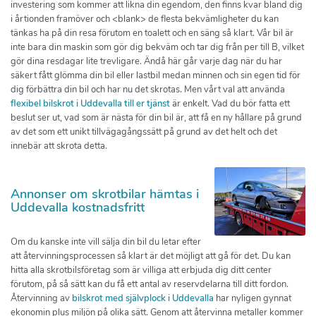
investering som kommer att likna din egendom, den finns kvar bland dig
i årtionden framöver och <blank> de flesta bekvämligheter du kan
tänkas ha på din resa förutom en toalett och en säng så klart. Vår bil är
inte bara din maskin som gör dig bekväm och tar dig från per till B, vilket
gör dina resdagar lite trevligare. Ändå här går varje dag när du har
säkert fått glömma din bil eller lastbil medan minnen och sin egen tid för
dig förbättra din bil och har nu det skrotas. Men vårt val att använda
flexibel bilskrot i Uddevalla till er tjänst
är enkelt. Vad du bör fatta ett
beslut ser ut, vad som är nästa för din bil är, att få en ny hållare på grund
av det som ett unikt tillvägagångssätt på grund av det helt och det
innebär att skrota detta.
Annonser om skrotbilar hämtas i
Uddevalla kostnadsfritt
Om du kanske inte vill sälja din bil du letar efter
att återvinningsprocessen så klart är det möjligt att gå för det. Du kan
hitta alla skrotbilsföretag som är villiga att erbjuda dig ditt center
förutom, på så sätt kan du få ett antal av reservdelarna till ditt fordon.
Återvinning av
bilskrot med självplock i Uddevalla
har nyligen gynnat
ekonomin plus miljön på olika sätt. Genom att återvinna metaller kommer