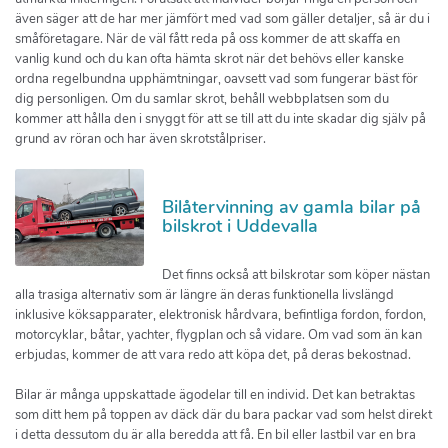
även säger att de har mer jämfört med vad som gäller detaljer, så är du i
småföretagare. När de väl fått reda på oss kommer de att skaffa en
vanlig kund och du kan ofta hämta skrot när det behövs eller kanske
ordna regelbundna upphämtningar, oavsett vad som fungerar bäst för
dig personligen. Om du samlar skrot, behåll webbplatsen som du
kommer att hålla den i snyggt för att se till att du inte skadar dig själv på
grund av röran och har även skrotstålpriser.
Bilåtervinning av gamla bilar på
bilskrot i Uddevalla
Det finns också att bilskrotar som köper nästan
alla trasiga alternativ som är längre än deras funktionella livslängd
inklusive köksapparater, elektronisk hårdvara, befintliga fordon, fordon,
motorcyklar, båtar, yachter, flygplan och så vidare. Om vad som än kan
erbjudas, kommer de att vara redo att köpa det, på deras bekostnad.
Bilar är många uppskattade ägodelar till en individ. Det kan betraktas
som ditt hem på toppen av däck där du bara packar vad som helst direkt
i detta dessutom du är alla beredda att få. En bil eller lastbil var en bra