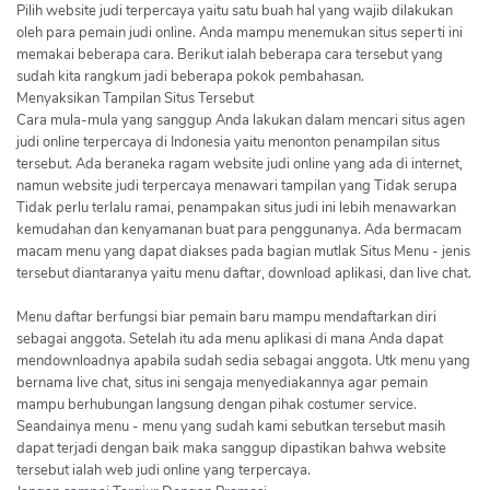
Pilih website judi terpercaya yaitu satu buah hal yang wajib dilakukan
oleh para pemain judi online. Anda mampu menemukan situs seperti ini
memakai beberapa cara. Berikut ialah beberapa cara tersebut yang
sudah kita rangkum jadi beberapa pokok pembahasan.
Menyaksikan Tampilan Situs Tersebut
Cara mula-mula yang sanggup Anda lakukan dalam mencari situs agen
judi online terpercaya di Indonesia yaitu menonton penampilan situs
tersebut. Ada beraneka ragam website judi online yang ada di internet,
namun website judi terpercaya menawari tampilan yang Tidak serupa
Tidak perlu terlalu ramai, penampakan situs judi ini lebih menawarkan
kemudahan dan kenyamanan buat para penggunanya. Ada bermacam
macam menu yang dapat diakses pada bagian mutlak Situs Menu - jenis
tersebut diantaranya yaitu menu daftar, download aplikasi, dan live chat.
Menu daftar berfungsi biar pemain baru mampu mendaftarkan diri
sebagai anggota. Setelah itu ada menu aplikasi di mana Anda dapat
mendownloadnya apabila sudah sedia sebagai anggota. Utk menu yang
bernama live chat, situs ini sengaja menyediakannya agar pemain
mampu berhubungan langsung dengan pihak costumer service.
Seandainya menu - menu yang sudah kami sebutkan tersebut masih
dapat terjadi dengan baik maka sanggup dipastikan bahwa website
tersebut ialah web judi online yang terpercaya.