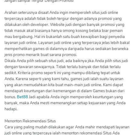
Jangan sampai Tergiur Dengan Promosi
Arahan seterusnya disaat Anda ingin memperoleh situs judi online
terpercaya adalah tidak boleh tergiur dengan adanya promosi yang
dilakukan oleh developer. Website judi dengan banyak promosi yang
tidak masuk akal biasanya hanya omong kosong belaka biar pemain
mau bergabung. Hal ini bukanlah satu buah kewajiban bagi penyedia
layanan judi online. Layanan judi online yang terpercaya jelas lebih bakal
memperhatikan games di dalamnya daripada harus sediakan beraneka
jenis promo menarik buat sarana promosi.
Dikala Anda pilih sebuah situs judi, ada baiknya jika Anda pilih situs judi
dengan tawaran sewajarnya. Tidak terlalu banyak dan tidak terlalu
sedikit. Kriteria promo seperti ini yang mampu dibilang tepat untuk
Anda. Karena seperti yang kami tahu, games judi ialah suatu layanan
yang akan memudahkan kita buat main-main judi online. Kami dapat
mendapati keuntungan dari kemenangan di dalam Games bukan dari
bonus.
Bet88
Jadi apabila Anda ingin memperoleh keuntungan yang
banyak, maka Anda mesti memenangkan setiap kejuaraan yang Anda
hadapi.
Menonton Rekomendasi Situs
Cara yang paling mudah dilakukan agar Anda mahir mendapati layanan
judi online yang terpercaya ialah menonton rekomendasi Situs Ada