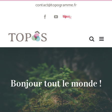
Passer
contact@topogramme.fr
au
contenu
Tipeee
Facebook
YouTube
Bonjour tout le monde !