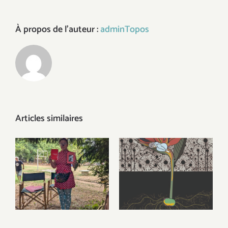
À propos de l'auteur :
adminTopos
Articles similaires
Politique et
De la force
poétique d’un
créatrice…
personnage qu’on
ne dresse pas