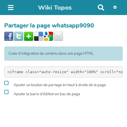
Wiki Topos
R
e
c
Partager la page whatsapp9090
h
e
r
c
h
Code d'intégration de contenu dans une page HTML
e
r
Ajouter un bouton de partage en haut à droite de la page
Ajouter la barre d'édition en bas de page