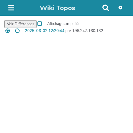
Wiki Topos
R
e
c
Affichage simplifié
h
2025-06-02 12:20:44
par 196.247.160.132
e
r
c
h
e
r