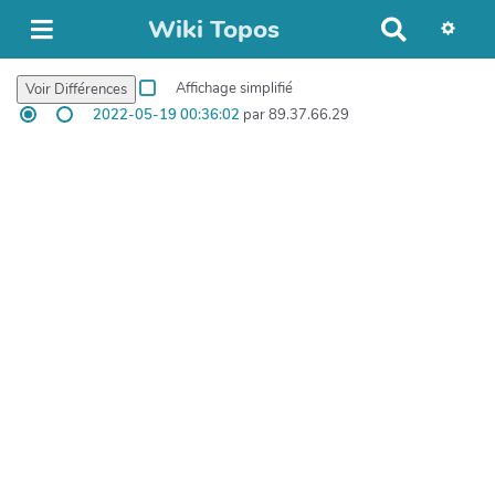
Wiki Topos
R
e
c
Affichage simplifié
h
2022-05-19 00:36:02
par 89.37.66.29
e
r
c
h
e
r