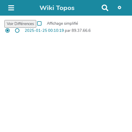
Wiki Topos
R
e
c
Affichage simplifié
h
2025-01-25 00:10:19
par 89.37.66.6
e
r
c
h
e
r