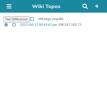
Wiki Topos
R
e
c
Affichage simplifié
h
2023-04-12 00:43:41
par 196.247.160.73
e
r
c
h
e
r