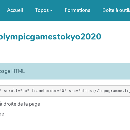
Accueil
Topos
Formations
Boite à outil
rdolympicgamestokyo2020
e page HTML
 droite de la page
ge