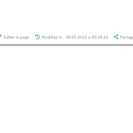
Éditer la page
Modifiée le : 20.03.2022 à 00:19:12
Partag