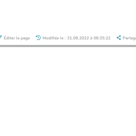
Éditer la page
Modifiée le : 31.08.2022 à 08:35:22
Partag