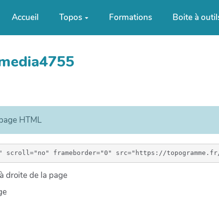
Accueil
Topos
Formations
Boite à outil
ymedia4755
e page HTML
 droite de la page
ge