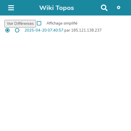
Wiki Topos
R
e
c
Affichage simplifié
h
2025-04-20 07:40:57
par 185.121.138.237
e
r
c
h
e
r