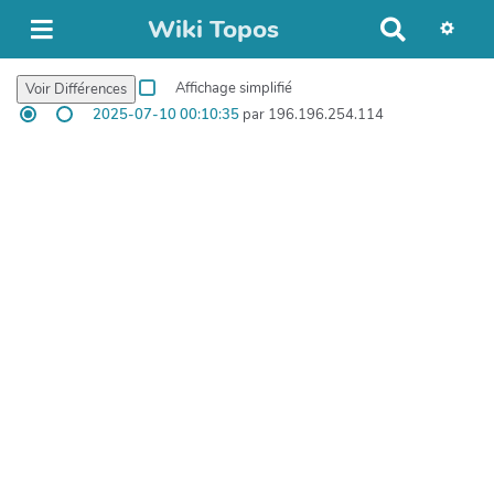
Wiki Topos
R
e
c
Affichage simplifié
h
2025-07-10 00:10:35
par 196.196.254.114
e
r
c
h
e
r