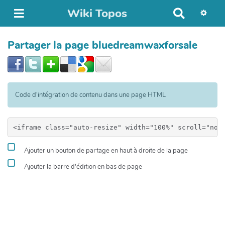
Wiki Topos
R
e
c
Partager la page bluedreamwaxforsale
h
e
r
c
h
Code d'intégration de contenu dans une page HTML
e
r
Ajouter un bouton de partage en haut à droite de la page
Ajouter la barre d'édition en bas de page