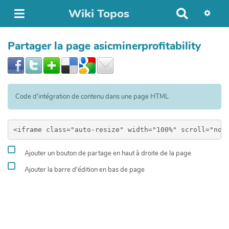
Wiki Topos
R
e
c
Partager la page asicminerprofitability
h
e
r
c
h
Code d'intégration de contenu dans une page HTML
e
r
Ajouter un bouton de partage en haut à droite de la page
Ajouter la barre d'édition en bas de page