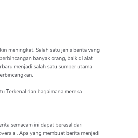
in meningkat. Salah satu jenis berita yang
n perbincangan banyak orang, baik di alat
terbaru menjadi salah satu sumber utama
perbincangkan.
egitu Terkenal dan bagaimana mereka
rita semacam ini dapat berasal dari
troversial. Apa yang membuat berita menjadi