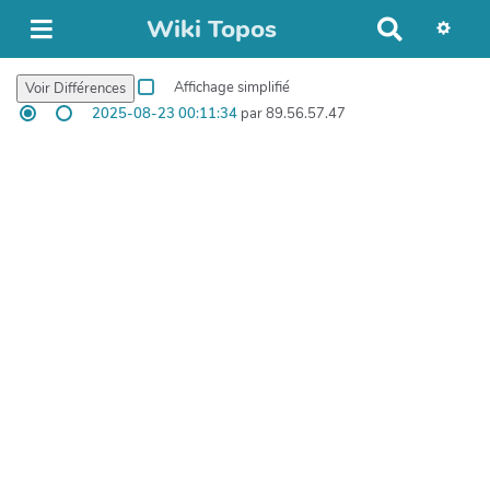
Wiki Topos
R
e
c
Affichage simplifié
h
2025-08-23 00:11:34
par 89.56.57.47
e
r
c
h
e
r