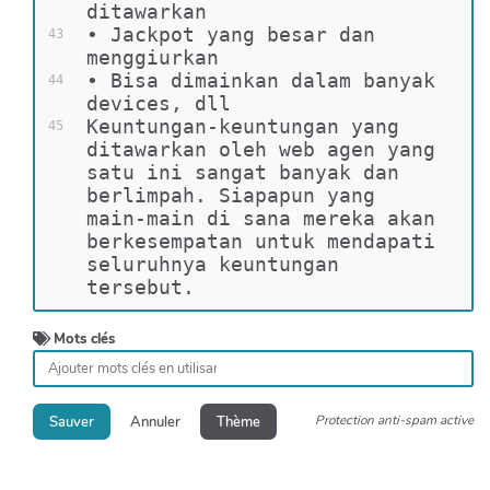
ditawarkan
• Jackpot yang besar dan 
43
menggiurkan
• Bisa dimainkan dalam banyak 
44
devices, dll
Keuntungan-keuntungan yang 
45
ditawarkan oleh web agen yang 
satu ini sangat banyak dan 
berlimpah. Siapapun yang 
main-main di sana mereka akan 
berkesempatan untuk mendapati 
seluruhnya keuntungan 
tersebut.
Mots clés
Protection anti-spam active
Sauver
Annuler
Thème