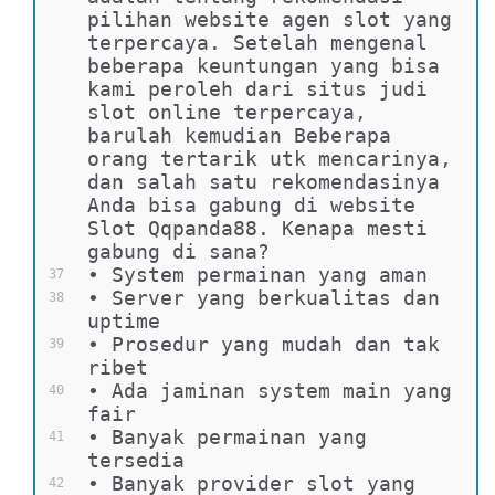
pilihan website agen slot yang 
terpercaya. Setelah mengenal 
beberapa keuntungan yang bisa 
kami peroleh dari situs judi 
slot online terpercaya, 
barulah kemudian Beberapa 
orang tertarik utk mencarinya, 
dan salah satu rekomendasinya 
Anda bisa gabung di website 
Slot Qqpanda88. Kenapa mesti 
gabung di sana?
• System permainan yang aman
37
• Server yang berkualitas dan 
38
uptime
• Prosedur yang mudah dan tak 
39
ribet
• Ada jaminan system main yang 
40
fair
• Banyak permainan yang 
41
tersedia
• Banyak provider slot yang 
42