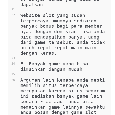
dapatkan
21
Website slot yang sudah 
22
terpercaya umumnya sediakan 
banyak bonus bagi para member 
nya. Dengan demikian maka anda 
bisa mendapatkan banyak uang 
dari game tersebut, anda tidak 
butuh repot-repot main-main 
dengan keras.
23
E. Banyak game yang bisa 
24
dimainkan dengan mudah
25
Argumen lain kenapa anda mesti 
26
memilih situs terpercaya 
merupakan karena situs semacam 
ini sediakan banyak game lain 
secara Free Jadi anda bisa 
memainkan game lainnya sewaktu 
anda bosan dengan game slot 