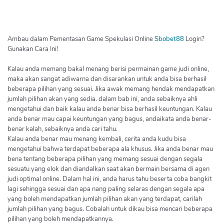
h
e
r
c
Ambau dalam Pementasan Game Spekulasi Online
Sbobet88
Login?
h
Gunakan Cara Ini!
e
Kalau anda memang bakal menang berisi permainan game judi online,
r
maka akan sangat adiwarna dan disarankan untuk anda bisa berhasil
beberapa pilihan yang sesuai. Jika awak memang hendak mendapatkan
jumlah pilihan akan yang sedia. dalam bab ini, anda sebaiknya ahli
mengetahui dan baik kalau anda benar bisa berhasil keuntungan. Kalau
anda benar mau capai keuntungan yang bagus, andaikata anda benar-
benar kalah, sebaiknya anda cari tahu.
Kalau anda benar mau menang kembali, cerita anda kudu bisa
mengetahui bahwa terdapat beberapa ala khusus. Jika anda benar mau
bena tentang beberapa pilihan yang memang sesuai dengan segala
sesuatu yang elok dan diandalkan saat akan bermain bersama di agen
judi optimal online. Dalam hal ini, anda harus tahu beserta coba bangkit
lagi sehingga sesuai dan apa nang paling selaras dengan segala apa
yang boleh mendapatkan jumlah pilihan akan yang terdapat, carilah
jumlah pilihan yang bagus. Cobalah untuk dikau bisa mencari beberapa
pilihan yang boleh mendapatkannya.