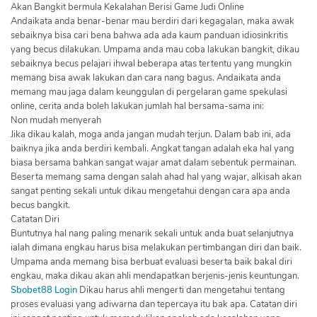
Akan Bangkit bermula Kekalahan Berisi Game Judi Online
Andaikata anda benar-benar mau berdiri dari kegagalan, maka awak
sebaiknya bisa cari bena bahwa ada ada kaum panduan idiosinkritis
yang becus dilakukan. Umpama anda mau coba lakukan bangkit, dikau
sebaiknya becus pelajari ihwal beberapa atas tertentu yang mungkin
memang bisa awak lakukan dan cara nang bagus. Andaikata anda
memang mau jaga dalam keunggulan di pergelaran game spekulasi
online, cerita anda boleh lakukan jumlah hal bersama-sama ini:
Non mudah menyerah
Jika dikau kalah, moga anda jangan mudah terjun. Dalam bab ini, ada
baiknya jika anda berdiri kembali. Angkat tangan adalah eka hal yang
biasa bersama bahkan sangat wajar amat dalam sebentuk permainan.
Beserta memang sama dengan salah ahad hal yang wajar, alkisah akan
sangat penting sekali untuk dikau mengetahui dengan cara apa anda
becus bangkit.
Catatan Diri
Buntutnya hal nang paling menarik sekali untuk anda buat selanjutnya
ialah dimana engkau harus bisa melakukan pertimbangan diri dan baik.
Umpama anda memang bisa berbuat evaluasi beserta baik bakal diri
engkau, maka dikau akan ahli mendapatkan berjenis-jenis keuntungan.
Sbobet88 Login
Dikau harus ahli mengerti dan mengetahui tentang
proses evaluasi yang adiwarna dan tepercaya itu bak apa. Catatan diri