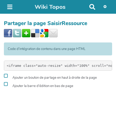
Wiki Topos
R
e
c
Partager la page SaisirRessource
h
e
r
c
h
Code d'intégration de contenu dans une page HTML
e
r
Ajouter un bouton de partage en haut à droite de la page
Ajouter la barre d'édition en bas de page