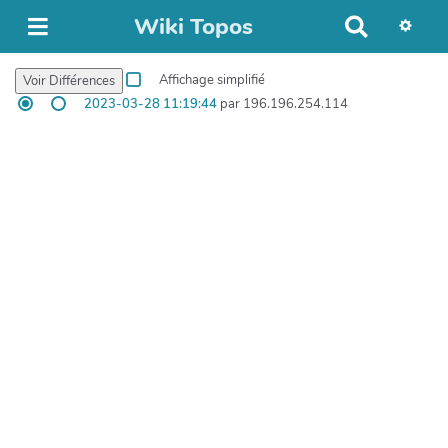
Wiki Topos
R
e
c
Affichage simplifié
h
2023-03-28 11:19:44
par 196.196.254.114
e
r
c
h
e
r