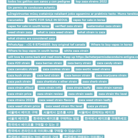
todos los gatitos son sanos y con pedigree
top zaza strains 2022
Un permis de conducere autentic
užregistruotas mūsų svetainėje nelaikant jokio egzamino ar praktinio testo. Mums tereik
vacunados
VAPE FOR SALE IN SEOUL
vapes for sale in korea
vapes for sale in south korea
verified zaza strain
watermelon zaza strain
weed strain zaza
what is zaza weed strain
what strain is zaza
what strains are considered zaza
WhatsApp : +31 6 87546855. buy original tef canada
Where to buy vapes in korea
Where to buy vapes in south korea
white zaza strain
will love to come back and read more. Keep up https://acheterpermisdeconduire-enligne.
zaza #20 strain
zaza berries strain
zaza berry strain
zaza candy strain
zaza cannabis strain
zaza cookies strain
zaza exotic weed strains
zaza kush strain
zaza land strain
zaza lemon strain
zaza marijuana strain
zaza pack strain
zaza sharklato x ether strain
zaza sherb strain
zaza strain allbud
zaza strain info
zaza strain leafly
zaza strain names
zaza strain price
zaza strain review
zaza strain seeds
zaza strain thc level
zaza strains 2023
zaza weed strain flavors
zaza weed strain leafly
zaza weed strain price
zaza weed strain thc level
zaza ya strain
서울에서 베이프 구매
서울에서 잡초를 사다
서울에서 판매되는 베이프
서울의 베이프
한국에서 베이프를 구매하는 방법
한국에서 베이프를 구매하세요
한국에서 베이프를 구매할 수 있는 곳
한국에서 온라인으로 마리화나를 구매할 수 있습니다
한국에서 판매되는 THC 베이프 구매
한국에서 판매되는 마리화나