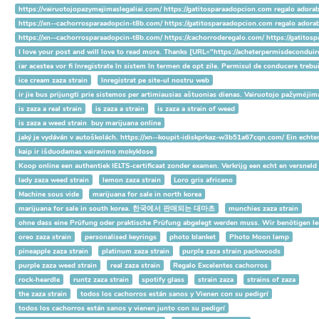
https://vairuotojopazymejimaslegaliai.com/ https://gatitosparaadopcion.com regalo adorab
https://xn--cachorrosparaadopcin-t8b.com/ https://gatitosparaadopcion.com regalo adorab
https://xn--cachorrosparaadopcin-t8b.com/ https://cachorroderegalo.com/ https://gatito
I love your post and will love to read more. Thanks [URL="https://acheterpermisdecond
iar acestea vor fi înregistrate în sistem în termen de opt zile. Permisul de conducere 
ice cream zaza strain
înregistrat pe site-ul nostru web
ir jie bus prijungti prie sistemos per artimiausias aštuonias dienas. Vairuotojo pažymėjim
is zaza a real strain
is zaza a strain
is zaza a strain of weed
is zaza a weed strain buy marijuana online
jaký je vydáván v autoškolách. https://xn--koupit-idiskprkaz-w3b51a67cqn.com/ Ein echte
kaip ir išduodamas vairavimo mokyklose
Koop online een authentiek IELTS-certificaat zonder examen. Verkrijg een echt en versneld 
lady zaza weed strain
lemon zaza strain
Loro gris africano
Machine sous vide
marijuana for sale in north korea
marijuana for sale in south korea. 한국에서 판매되는 대마초
munchies zaza strain
ohne dass eine Prüfung oder praktische Prüfung abgelegt werden muss. Wir benötigen ledi
oreo zaza strain
personalised keyrings
photo blanket
Photo Moon lamp
pineapple zaza strain
platinum zaza strain
purple zaza strain packwoods
purple zaza weed strain
real zaza strain
Regalo Excelentes cachorros
rock-heardle
runtz zaza strain
spotify glass
strain zaza
strains of zaza
the zaza strain
todos los cachorros están sanos y Vienen con su pedigrí
todos los cachorros están sanos y vienen junto con su pedigrí