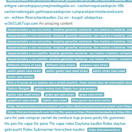
desparasitados y con microchip. Amplias garantías sanitarias. Son machos y hembras. This
enligne
vairuotojopazymejimaslegaliai
xn--cachorrosparaadopcin-t8b
cachorroderegalo
gatitosparaadopcion
cumparatipermisdeconducere
xn--echten-fhrerscheinkaufen-2sc
xn--koupit-idiskprkaz-
w3b51a67cqn.com
An amazing content
desparasitados y con microchip. Amplías garantías sanitarias. son machos y hembras. (cla
desparasitados y con microchip. Amplías garantías sanitarias. son machos y hembras. (cl
desparasitados y con microchip. Amplias garantías sanitarias. Son machos y hembras. ht
desparasitados y con microchip. Amplias garantías sanitarias. Son machos y hembras. ht
desparasitados y con pastilla. amplias garantías sanitarias. son macho y hembra. contac
desparasitados y con pastilla. amplias garantías sanitarias. son macho y hembra. contac
different strains of zaza
different zaza strains
emperor zaza strain
exotic gelato zaza strain
exotic gelato zaza weed strain
exotic strain zaza weed
exotic zaza strains
fără a fi nevoie de un examen sau o probă practică. Avem nevoie doar de informațiile du
Gatitos Bengala
gatitos maine coon Regalo loro guacamayos
gelato zaza weed strain
grape ape zaza strain
grape zaza strain
grapefruit zaza strain
habibi zaza strain
Hire goons and arms online
https://dokumentezumonlineverkauf.com/ https://dokumentezumonlineverkauf.com/ https
https://fuhrerscheinkaufe.com https://thc-pens.uk https://fuhrerscheinkaufe.de https://t
cars for sale
comprar carnet de conducir
kup prawo jazdy
thc gummies
thc pen
thc vape
thc pens
Thc vape
rolex Daytona kaufen
Rolex dayton
gebraucht
Rolex Submariner
hrerschein kaufen
https://reloadsworld.co