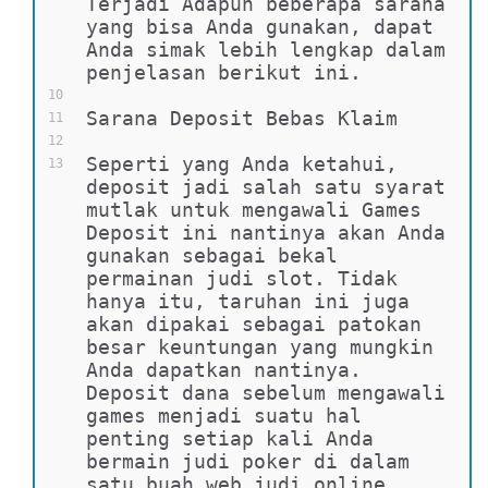
Terjadi Adapun beberapa sarana 
yang bisa Anda gunakan, dapat 
Anda simak lebih lengkap dalam 
penjelasan berikut ini.
10
Sarana Deposit Bebas Klaim
11
12
Seperti yang Anda ketahui, 
13
deposit jadi salah satu syarat 
mutlak untuk mengawali Games 
Deposit ini nantinya akan Anda 
gunakan sebagai bekal 
permainan judi slot. Tidak 
hanya itu, taruhan ini juga 
akan dipakai sebagai patokan 
besar keuntungan yang mungkin 
Anda dapatkan nantinya. 
Deposit dana sebelum mengawali 
games menjadi suatu hal 
penting setiap kali Anda 
bermain judi poker di dalam 
satu buah web judi online.