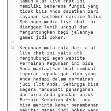
Namun alat live chat ini 
memiliki beberapa fungsi yang 
tidak bisa Anda dapatkan dari 
layanan kastemer service Situs 
Sehingga media live chat ini 
dianggap lebih unggul dan 
menguntungkan bagi jalannya 
games judi poker.
22
Kegunaan mula-mula dari alat 
23
live chat ini yaitu utk 
menghubungi agen website 
Permainan Kegunaan ini bisa 
Anda manfaatkan buat membuat 
laporan kepada ganjalan yang 
Anda hadapi dalam permainan 
judi slot Anda. Sehingga bisa 
segera mendapati penanganan 
dan bisa Anda gunakan untuk 
Bermain Kemudian Anda juga 
bisa meminta kabar penambahan 
sekitar games judi poker yang 