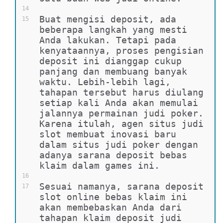
14
Buat mengisi deposit, ada 
15
beberapa langkah yang mesti 
Anda lakukan. Tetapi pada 
kenyataannya, proses pengisian 
deposit ini dianggap cukup 
panjang dan membuang banyak 
waktu. Lebih-lebih lagi, 
tahapan tersebut harus diulang 
setiap kali Anda akan memulai 
jalannya permainan judi poker. 
Karena itulah, agen situs judi 
slot membuat inovasi baru 
dalam situs judi poker dengan 
adanya sarana deposit bebas 
klaim dalam games ini.
16
Sesuai namanya, sarana deposit 
17
slot online bebas klaim ini 
akan membebaskan Anda dari 
tahapan klaim deposit judi 