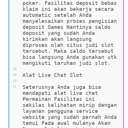
poker. Fasilitas deposit bebas 
klaim ini akan bekerja secara 
automatic setelah Anda 
menyelesaikan proses pengisian 
deposit Games Nantinya saldo 
deposit yang sudah Anda 
kirimkan akan langsung 
diproses oleh situs judi slot 
tersebut. Maka saldo tersebut 
bisa langsung Anda gunakan utk 
mengikuti taruhan judi slot.
18
Alat Live Chat Slot
19
20
Seterusnya Anda juga bisa 
21
mendapati alat live chat 
Permainan Fasilitas ini 
sekilas kelihatan mirip dengan 
layanan pengguna service 
website yang sudah pernah Anda 
temui Pada awal mulanya Akan 