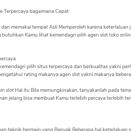
ine Terpercaya bagaimana Cepat
al dan memakai tempat Asli Memperoleh karena keterlaluan
butuhkan Kamu lihat kemendagri pilih agen slot toko online
percaya
emendagri pilih situs terpercaya dan berkualitas yakni p
k mengetahui rating makanya agen slot yakni makanya beber
ain slot Hal itu Bila memungkinakan, tanyakanlah pada te
jelang bisa membuat Kamu terlebih percaya terlebih tent
ilihan teknik bermain yang Banyak Beberapa hal keterlaluan