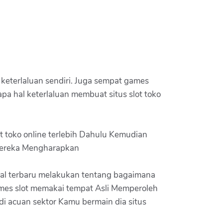
keterlaluan sendiri. Juga sempat games
a hal keterlaluan membuat situs slot toko
t toko online terlebih Dahulu Kemudian
 mereka Mengharapkan
al terbaru melakukan tentang bagaimana
mes slot memakai tempat Asli Memperoleh
di acuan sektor Kamu bermain dia situs