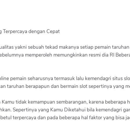
ng Terpercaya dengan Cepat
ualitas yakni sebuah tekad makanya setiap pemain taruhan 
 sebelumnya memperoleh memungkinkan resmi dia RI Beberap
line pemain seharusnya termasuk lalu kemendagri situs slo
kan taruhan berapapun dan bermain slot sepertinya yang
nya Kamu tidak kemampuan sembarangan, karena beberapa h
kan. Sepertinya yang Kamu Diketahui bila kemendagri ga
betul terpercaya dan pada beberapa hal faktor yang bisa ja