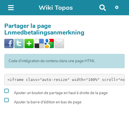
Wiki Topos
R
e
c
Partager la page
h
Lnmedbetalingsanmerkning
e
r
c
h
e
Code d'intégration de contenu dans une page HTML
r
Ajouter un bouton de partage en haut à droite de la page
Ajouter la barre d'édition en bas de page