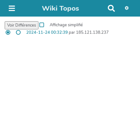
Wiki Topos
R
e
c
Affichage simplifié
h
2024-11-24 00:32:39
par 185.121.138.237
e
r
c
h
e
r