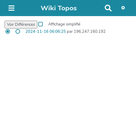
Wiki Topos
R
e
c
Affichage simplifié
h
2024-11-16 06:06:25
par 196.247.160.192
e
r
c
h
e
r