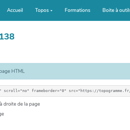
Accueil
Topos
Formations
Boite à outil
a138
e page HTML
 droite de la page
ge