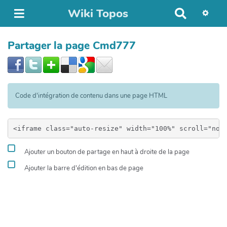
Wiki Topos
R
e
c
Partager la page Cmd777
h
e
r
c
h
Code d'intégration de contenu dans une page HTML
e
r
Ajouter un bouton de partage en haut à droite de la page
Ajouter la barre d'édition en bas de page