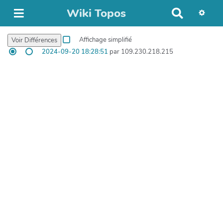
Wiki Topos
R
e
c
Affichage simplifié
h
2024-09-20 18:28:51
par 109.230.218.215
e
r
c
h
e
r