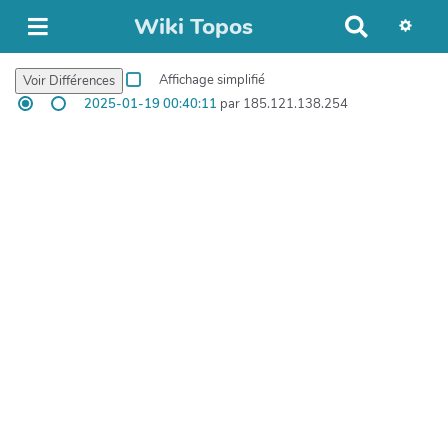
Wiki Topos
R
e
c
Affichage simplifié
h
2025-01-19 00:40:11
par 185.121.138.254
e
r
c
h
e
r