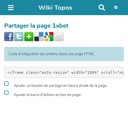
Wiki Topos
R
e
c
Partager la page 1xbet
h
e
r
c
h
Code d'intégration de contenu dans une page HTML
e
r
Ajouter un bouton de partage en haut à droite de la page
Ajouter la barre d'édition en bas de page